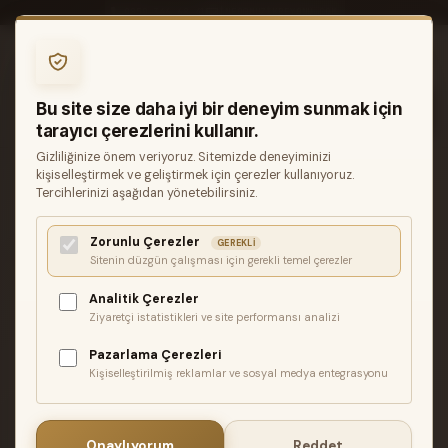
0850 346 68 41
INFO@MUZIKREYONU.COM
0
Bu site size daha iyi bir deneyim sunmak için
tarayıcı çerezlerini kullanır.
Gizliliğinize önem veriyoruz. Sitemizde deneyiminizi
ANASAYFA
GITAR AKSESUARLARI
PENA
kişiselleştirmek ve geliştirmek için çerezler kullanıyoruz.
JACKSON 351 BLK - THIN/MEDIUM .60MM
Tercihlerinizi aşağıdan yönetebilirsiniz.
Zorunlu Çerezler
GEREKLI
Jackson 351 BLK - Thin/Medium
Sitenin düzgün çalışması için gerekli temel çerezler
.60mm
Analitik Çerezler
Ziyaretçi istatistikleri ve site performansı analizi
Pazarlama Çerezleri
Kişiselleştirilmiş reklamlar ve sosyal medya entegrasyonu
Onaylıyorum
Reddet