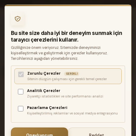
0850 346 68 41
INFO@MUZIKREYONU.COM
0
Bu site size daha iyi bir deneyim sunmak için
tarayıcı çerezlerini kullanır.
Gizliliğinize önem veriyoruz. Sitemizde deneyiminizi
ANASAYFA
NEFESLI ÇALGILAR
MIZIKA
kişiselleştirmek ve geliştirmek için çerezler kullanıyoruz.
Tercihlerinizi aşağıdan yönetebilirsiniz.
FILTRELE & SIRALA
Zorunlu Çerezler
GEREKLI
Sitenin düzgün çalışması için gerekli temel çerezler
Analitik Çerezler
Mızıka
Ziyaretçi istatistikleri ve site performansı analizi
Pazarlama Çerezleri
Kişiselleştirilmiş reklamlar ve sosyal medya entegrasyonu
Onaylıyorum
Reddet