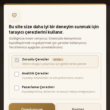
0850 346 68 41
INFO@MUZIKREYONU.COM
0
Bu site size daha iyi bir deneyim sunmak için
tarayıcı çerezlerini kullanır.
Gizliliğinize önem veriyoruz. Sitemizde deneyiminizi
ANASAYFA
NEFESLI ÇALGILAR
SAKSAFON
kişiselleştirmek ve geliştirmek için çerezler kullanıyoruz.
Tercihlerinizi aşağıdan yönetebilirsiniz.
FILTRELE & SIRALA
Zorunlu Çerezler
GEREKLI
Sitenin düzgün çalışması için gerekli temel çerezler
Analitik Çerezler
Saksafon
Ziyaretçi istatistikleri ve site performansı analizi
Pazarlama Çerezleri
Kişiselleştirilmiş reklamlar ve sosyal medya entegrasyonu
Onaylıyorum
Reddet