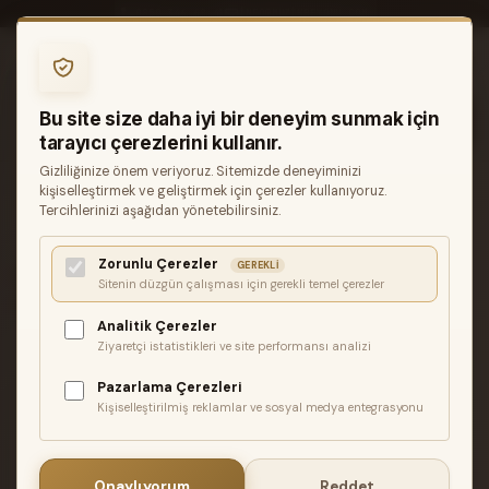
0850 346 68 41
INFO@MUZIKREYONU.COM
0
Bu site size daha iyi bir deneyim sunmak için
tarayıcı çerezlerini kullanır.
Gizliliğinize önem veriyoruz. Sitemizde deneyiminizi
ANASAYFA
GITAR AKSESUARLARI
PENA
kişiselleştirmek ve geliştirmek için çerezler kullanıyoruz.
FENDER WHITE 351 SHAPE HEAVY 12 PENA
Tercihlerinizi aşağıdan yönetebilirsiniz.
Zorunlu Çerezler
GEREKLI
Fender White 351 Shape Heavy 12
Sitenin düzgün çalışması için gerekli temel çerezler
Pena
Analitik Çerezler
Ziyaretçi istatistikleri ve site performansı analizi
Pazarlama Çerezleri
Kişiselleştirilmiş reklamlar ve sosyal medya entegrasyonu
Onaylıyorum
Reddet