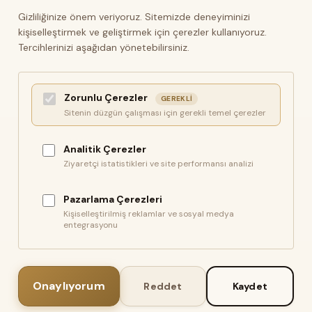
Gizliliğinize önem veriyoruz. Sitemizde deneyiminizi
kişiselleştirmek ve geliştirmek için çerezler kullanıyoruz.
Tercihlerinizi aşağıdan yönetebilirsiniz.
Zorunlu Çerezler
 Tortex
Jim Dunlop Tortex Wedge
Jim Dunlo
%28
%28
GEREKLI
ena (0.60
Pena (0.88mm)
Midi Pena
Sitenin düzgün çalışması için gerekli temel çerezler
22,52
23,01
31,27
TL
TL
TL
Analitik Çerezler
Ziyaretçi istatistikleri ve site performansı analizi
Pazarlama Çerezleri
Kişiselleştirilmiş reklamlar ve sosyal medya
entegrasyonu
ARANTI
ATÖLYE TESTI
Onaylıyorum
Reddet
Kaydet
u garantisi ile teslimat
Akort edilir ve kontrol edilir