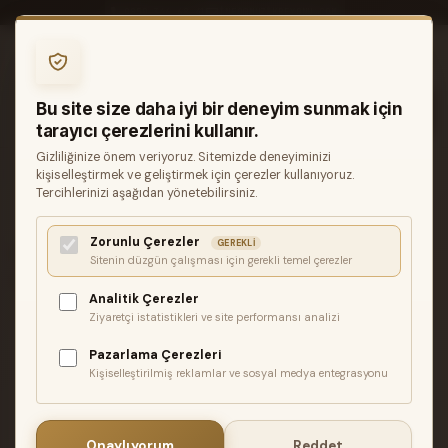
0850 346 68 41
INFO@MUZIKREYONU.COM
0
Bu site size daha iyi bir deneyim sunmak için
tarayıcı çerezlerini kullanır.
Gizliliğinize önem veriyoruz. Sitemizde deneyiminizi
ANASAYFA
EFEKT ALETLERI
ELEKTRO GITAR PROSESÖR
kişiselleştirmek ve geliştirmek için çerezler kullanıyoruz.
IBANEZ IBZ10GV2-U ELEKTRO GITAR AMFISI
Tercihlerinizi aşağıdan yönetebilirsiniz.
Zorunlu Çerezler
GEREKLI
IBANEZ IBZ10GV2-U Elektro Gitar
Sitenin düzgün çalışması için gerekli temel çerezler
Amfisi
Analitik Çerezler
Ziyaretçi istatistikleri ve site performansı analizi
Pazarlama Çerezleri
Kişiselleştirilmiş reklamlar ve sosyal medya entegrasyonu
Onaylıyorum
Reddet