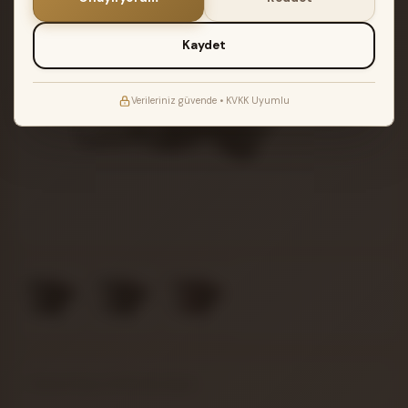
Kaydet
Verileriniz güvende • KVKK Uyumlu
Hohner Bravo III 96 Akordiyon