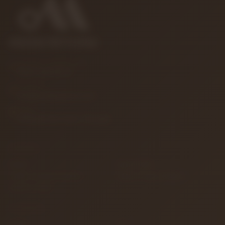
MÜŞTERI HIZMETLERI
0850 346 68 41
E-POSTA
info@muzikreyonu.com
ADRES
41 Burda Avm İzmit / Kocaeli
KURUMSAL
İletişim
Sipariş Takibi
Gizlilik ve Kullanım Şartları
Kargo ve Taşıma Bilgileri
Garanti ve İade
ALIŞVERIŞ
İletişim
S.S.S.