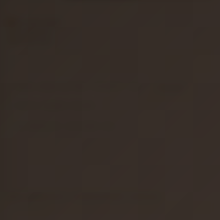
Ücretsiz kargo
2 yıl garanti
Atölye testi
ÜRÜNÜ KARŞILAŞTIRMA LISTEMEYE EKLE
Karşılaştır
FIYATI DÜŞÜNCE BILDIR
AKLIMDAKILER LISTESINE EKLE
ÜRÜN DETAYI
TAKSIT SEÇENEKLERI
ÜRÜN YORUMLARI