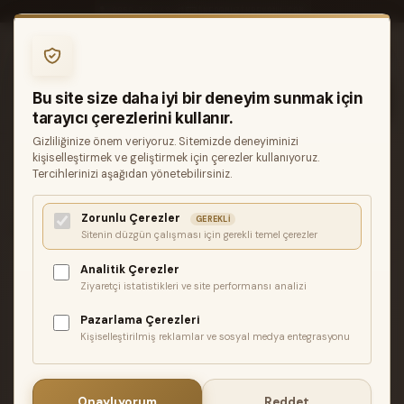
0850 346 68 41
INFO@MUZIKREYONU.COM
0
Bu site size daha iyi bir deneyim sunmak için
tarayıcı çerezlerini kullanır.
Gizliliğinize önem veriyoruz. Sitemizde deneyiminizi
ANASAYFA
TUŞLU ÇALGILAR
AKORDEON
kişiselleştirmek ve geliştirmek için çerezler kullanıyoruz.
HOHNER BRAVO III 96 AKORDIYON
Tercihlerinizi aşağıdan yönetebilirsiniz.
Zorunlu Çerezler
GEREKLI
Hohner Bravo III 96 Akordiyon
Sitenin düzgün çalışması için gerekli temel çerezler
Analitik Çerezler
Ziyaretçi istatistikleri ve site performansı analizi
Pazarlama Çerezleri
Kişiselleştirilmiş reklamlar ve sosyal medya entegrasyonu
Onaylıyorum
Reddet