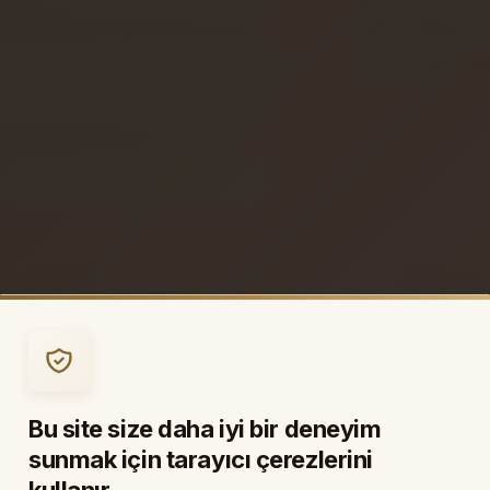
FIYATI DÜŞÜNCE B
STOK GELINCE HAB
Bu site size daha iyi bir deneyim
sunmak için tarayıcı çerezlerini