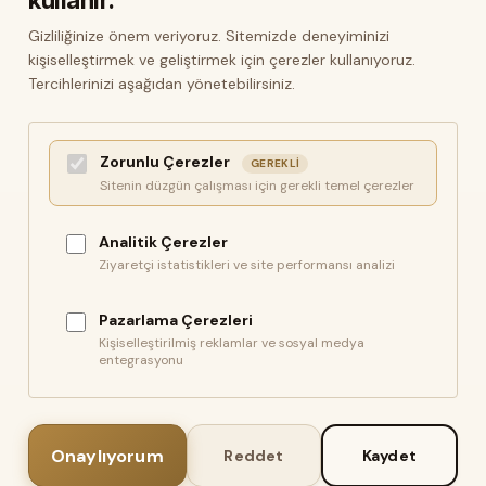
kullanır.
Gizliliğinize önem veriyoruz. Sitemizde deneyiminizi
kişiselleştirmek ve geliştirmek için çerezler kullanıyoruz.
Tercihlerinizi aşağıdan yönetebilirsiniz.
Zorunlu Çerezler
GEREKLI
ÜCRETSIZ KARGO
ÜCRETSIZ K
Artesia PERFORMER 88 Tuşlu
Fenix Ayar
Sitenin düzgün çalışması için gerekli temel çerezler
Taşınabilir Dijital Piyano
(Siyah)
21.960,00
10.024,
TL
Analitik Çerezler
Ziyaretçi istatistikleri ve site performansı analizi
Pazarlama Çerezleri
Kişiselleştirilmiş reklamlar ve sosyal medya
entegrasyonu
Onaylıyorum
Reddet
Kaydet
ARANTI
ATÖLYE TESTI
u garantisi ile teslimat
Akort edilir ve kontrol edilir