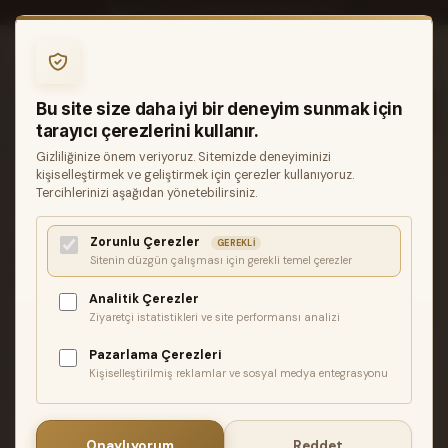
0850 346 68 41
INFO@MUZIKREYONU.COM
0
Bu site size daha iyi bir deneyim sunmak için
tarayıcı çerezlerini kullanır.
Gizliliğinize önem veriyoruz. Sitemizde deneyiminizi
ANASAYFA
GITAR AKSESUARLARI
DIĞER AKSESUARLAR
kişiselleştirmek ve geliştirmek için çerezler kullanıyoruz.
GRUV GEAR FRETWRAP WOOD MAPLE - MEDIUM
Tercihlerinizi aşağıdan yönetebilirsiniz.
Zorunlu Çerezler
GEREKLI
Gruv Gear FretWrap Wood Maple -
Sitenin düzgün çalışması için gerekli temel çerezler
Medium
Analitik Çerezler
Ziyaretçi istatistikleri ve site performansı analizi
Pazarlama Çerezleri
Kişiselleştirilmiş reklamlar ve sosyal medya entegrasyonu
Onaylıyorum
Reddet