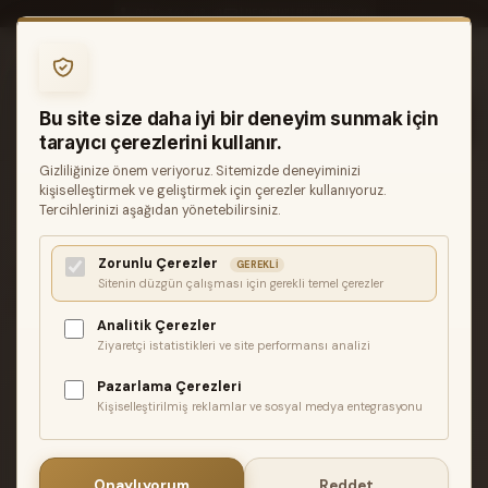
0850 346 68 41
INFO@MUZIKREYONU.COM
0
Bu site size daha iyi bir deneyim sunmak için
tarayıcı çerezlerini kullanır.
Gizliliğinize önem veriyoruz. Sitemizde deneyiminizi
ANASAYFA
MANYETIK
ELEKTRO GITAR
kişiselleştirmek ve geliştirmek için çerezler kullanıyoruz.
GRETSCH FILTERTRON NECK NICKEL MANYETIK
Tercihlerinizi aşağıdan yönetebilirsiniz.
Zorunlu Çerezler
GEREKLI
Gretsch FilterTron Neck Nickel
Sitenin düzgün çalışması için gerekli temel çerezler
Manyetik
Analitik Çerezler
Ziyaretçi istatistikleri ve site performansı analizi
Pazarlama Çerezleri
Kişiselleştirilmiş reklamlar ve sosyal medya entegrasyonu
Onaylıyorum
Reddet