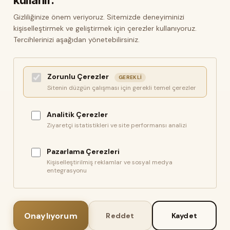
kullanır.
Gizliliğinize önem veriyoruz. Sitemizde deneyiminizi
kişiselleştirmek ve geliştirmek için çerezler kullanıyoruz.
Tercihlerinizi aşağıdan yönetebilirsiniz.
Zorunlu Çerezler
GEREKLI
ÜCRETSIZ KARGO
ÜCRETSIZ K
GİTAR
VALENCIA CGB1680 KLASİK
Pagan Klas
%5
Sitenin düzgün çalışması için gerekli temel çerezler
GİTAR KILIFI, SCALE 4/4,
Gigbag (Gr
SİYAH+ RENK, 600D
3.297,12
1.853,2
TL
Analitik Çerezler
Ziyaretçi istatistikleri ve site performansı analizi
Pazarlama Çerezleri
Kişiselleştirilmiş reklamlar ve sosyal medya
entegrasyonu
Onaylıyorum
Reddet
Kaydet
ARANTI
ATÖLYE TESTI
u garantisi ile teslimat
Akort edilir ve kontrol edilir