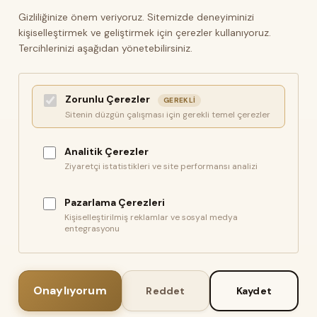
Gizliliğinize önem veriyoruz. Sitemizde deneyiminizi
kişiselleştirmek ve geliştirmek için çerezler kullanıyoruz.
Tercihlerinizi aşağıdan yönetebilirsiniz.
ÜCRETSIZ KARGO
ÜCRETSIZ K
Zorunlu Çerezler
luloid 351
Fender Nylon Pick 12 Pack
Fender Pr
GEREKLI
Moto 12-
1.00
Shape Thi
Sitenin düzgün çalışması için gerekli temel çerezler
Pena
528,00
822,72
TL
T
Analitik Çerezler
Ziyaretçi istatistikleri ve site performansı analizi
Pazarlama Çerezleri
Kişiselleştirilmiş reklamlar ve sosyal medya
entegrasyonu
ARANTI
ATÖLYE TESTI
Onaylıyorum
Reddet
Kaydet
u garantisi ile teslimat
Akort edilir ve kontrol edilir