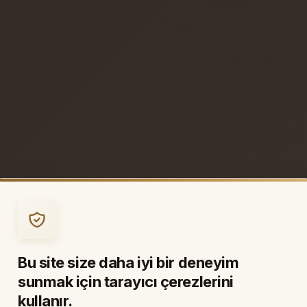
ÜRÜNÜ KARŞILAŞTI
FIYATI DÜŞÜNCE B
STOK GELINCE HAB
Bu site size daha iyi bir deneyim
sunmak için tarayıcı çerezlerini
kullanır.