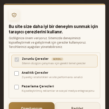
0850 346 68 41
INFO@MUZIKREYONU.COM
0
Bu site size daha iyi bir deneyim sunmak için
tarayıcı çerezlerini kullanır.
Gizliliğinize önem veriyoruz. Sitemizde deneyiminizi
kişiselleştirmek ve geliştirmek için çerezler kullanıyoruz.
Tercihlerinizi aşağıdan yönetebilirsiniz.
ANASAYFA
GITARLAR
UKULELE
ARROW PB10 RD SOPRANO RED UKULELE
Zorunlu Çerezler
GEREKLI
Sitenin düzgün çalışması için gerekli temel çerezler
Arrow PB10 RD Soprano Red Ukulele
Analitik Çerezler
Ziyaretçi istatistikleri ve site performansı analizi
Pazarlama Çerezleri
Kişiselleştirilmiş reklamlar ve sosyal medya entegrasyonu
Onaylıyorum
Reddet