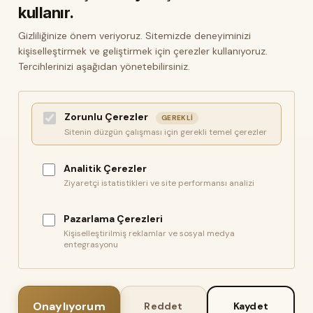
kullanır.
Gizliliğinize önem veriyoruz. Sitemizde deneyiminizi
kişiselleştirmek ve geliştirmek için çerezler kullanıyoruz.
Tercihlerinizi aşağıdan yönetebilirsiniz.
Zorunlu Çerezler
GEREKLI
Sitenin düzgün çalışması için gerekli temel çerezler
Analitik Çerezler
Ziyaretçi istatistikleri ve site performansı analizi
Pazarlama Çerezleri
Kişiselleştirilmiş reklamlar ve sosyal medya
entegrasyonu
Onaylıyorum
Reddet
Kaydet