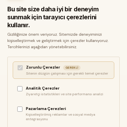
Bu site size daha iyi bir deneyim
sunmak için tarayıcı çerezlerini
kullanır.
Gizliliğinize önem veriyoruz. Sitemizde deneyiminizi
kişiselleştirmek ve geliştirmek için çerezler kullanıyoruz.
ARANTI
ATÖLYE TESTI
Tercihlerinizi aşağıdan yönetebilirsiniz.
u garantisi ile teslimat
Akort edilir ve kontrol edilir
Zorunlu Çerezler
GEREKLI
Sitenin düzgün çalışması için gerekli temel çerezler
Analitik Çerezler
Ziyaretçi istatistikleri ve site performansı analizi
Pazarlama Çerezleri
Kişiselleştirilmiş reklamlar ve sosyal medya
entegrasyonu