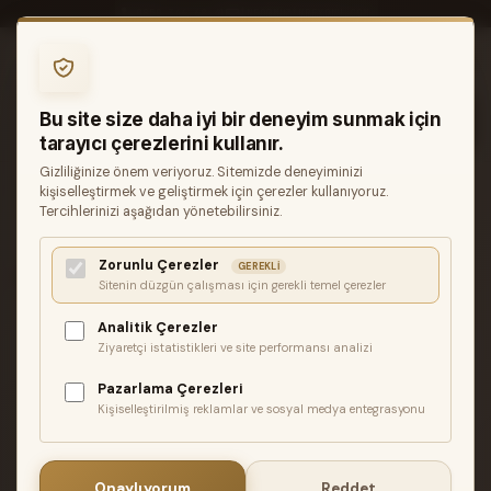
0850 346 68 41
INFO@MUZIKREYONU.COM
0
Bu site size daha iyi bir deneyim sunmak için
tarayıcı çerezlerini kullanır.
Gizliliğinize önem veriyoruz. Sitemizde deneyiminizi
ANASAYFA
TUŞLULAR
MİDİ KLAVYELER
kişiselleştirmek ve geliştirmek için çerezler kullanıyoruz.
37 TUŞLU MIDI KLAVYELER
XKEY 37 TUŞLU MIDI KLAVYE
Tercihlerinizi aşağıdan yönetebilirsiniz.
Zorunlu Çerezler
GEREKLI
Xkey 37 Tuşlu Midi Klavye
Sitenin düzgün çalışması için gerekli temel çerezler
Analitik Çerezler
Ziyaretçi istatistikleri ve site performansı analizi
Pazarlama Çerezleri
Kişiselleştirilmiş reklamlar ve sosyal medya entegrasyonu
Onaylıyorum
Reddet