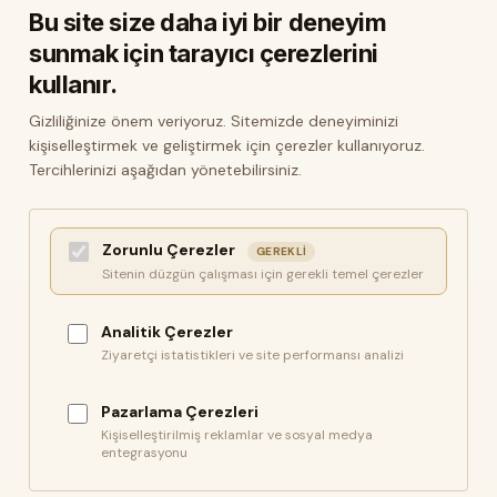
Bu site size daha iyi bir deneyim
sunmak için tarayıcı çerezlerini
kullanır.
Gizliliğinize önem veriyoruz. Sitemizde deneyiminizi
kişiselleştirmek ve geliştirmek için çerezler kullanıyoruz.
Tercihlerinizi aşağıdan yönetebilirsiniz.
Zorunlu Çerezler
GEREKLI
Sitenin düzgün çalışması için gerekli temel çerezler
Analitik Çerezler
ÜCRETSIZ K
FİX
CREMONIA FIX1 KEMAN FİX,
CREMONIA
Ziyaretçi istatistikleri ve site performansı analizi
AH
SİYAHL, SCALE 4/4
KEMAN YA
4/4), SH
147,36
678,24
TL
T
Pazarlama Çerezleri
Kişiselleştirilmiş reklamlar ve sosyal medya
entegrasyonu