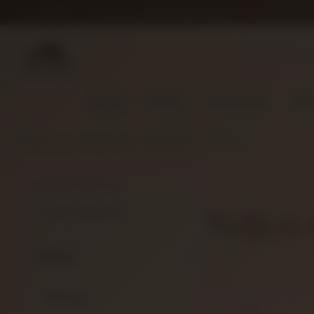
İLETIŞIM
S.S.S.
DETAYLI ARAMA
HAKKIMIZDA
Gitarlar
Amfiler
Tuşlu Çalgılar
Yaylı
ANASAYFA
TUŞLULAR
TUŞLU AKSESUARLARI
ALT KATEGORILER
TUŞLU 
TUŞLU STANDLARI
FILTRELE
MARKALAR