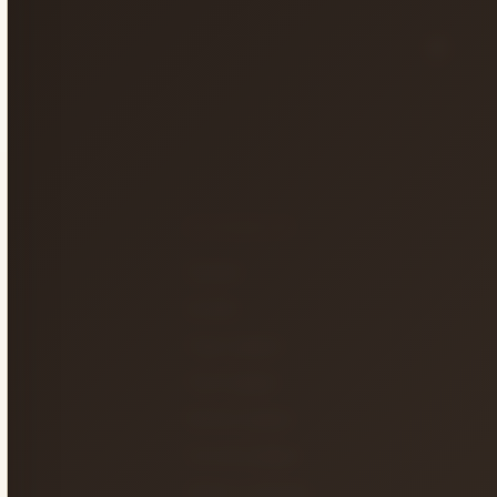
KATEGORILER
Gitarlar
Amfiler
Tuşlu Çalgılar
Yaylı Çalgılar
Nefesli Çalgılar
Vurmalı Çalgılar
Sahne ve Stüdyo