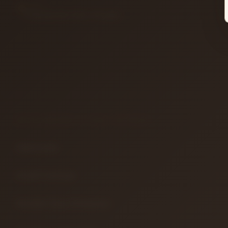
ADRES
41 Burda Avm İzmit / Kocaeli
BILGILENDIRME & YASAL METINLER
Hakkımızda
Gizlilik Politikası
Mesafeli Satış Sözleşmesi