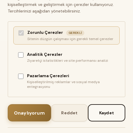
kişiselleştirmek ve geliştirmek için çerezler kullanıyoruz.
Tercihlerinizi aşağıdan yönetebilirsiniz.
Zorunlu Çerezler
GEREKLI
Sitenin düzgün çalışması için gerekli temel çerezler
Analitik Çerezler
Ziyaretçi istatistikleri ve site performansı analizi
KURUMSAL
ALIŞVERIŞ
letişim
İletişim
Pazarlama Çerezleri
Kişiselleştirilmiş reklamlar ve sosyal medya
Sipariş Takibi
S.S.S.
entegrasyonu
izlilik ve Kullanım Şartları
Detaylı Arama
Kargo ve Taşıma Bilgileri
Hakkımızda
Garanti ve İade
Onaylıyorum
Reddet
Kaydet