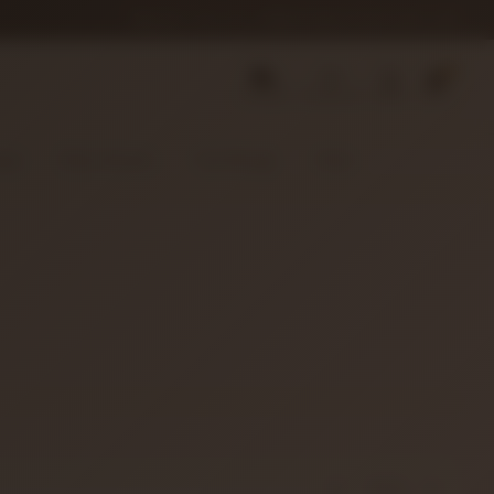
0850 346 68 41
INFO@MUZIKREYONU.COM
0
SIPARIŞ
FAVORILER
HESAP
SEPET
dyo
Efekt Aletleri
Türk Müziği
Teller