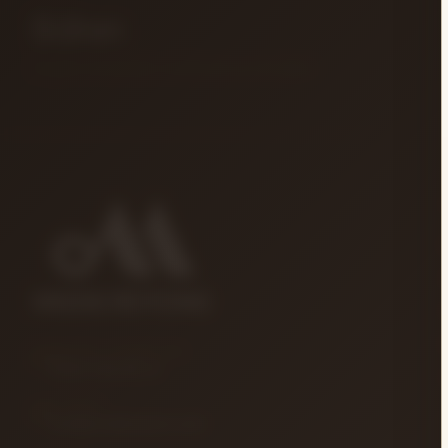
Bülten
Yeni gelen enstrümanlar ve özel fırsatlar için aboneliğiniz.
İ
G
MÜŞTERI HIZMETLERI
0850 346 68 41
E-POSTA
info@muzikreyonu.com