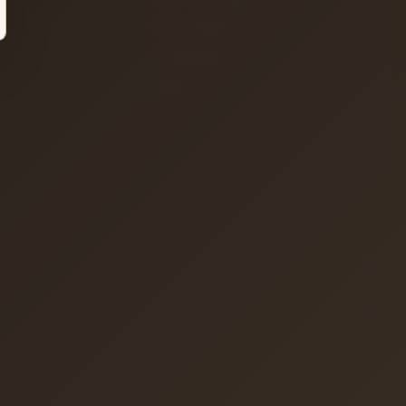
Efekt Aletleri
Türk Müziği
Teller