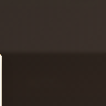
14 GÜN İADE
Koşulsuz iade garantisi