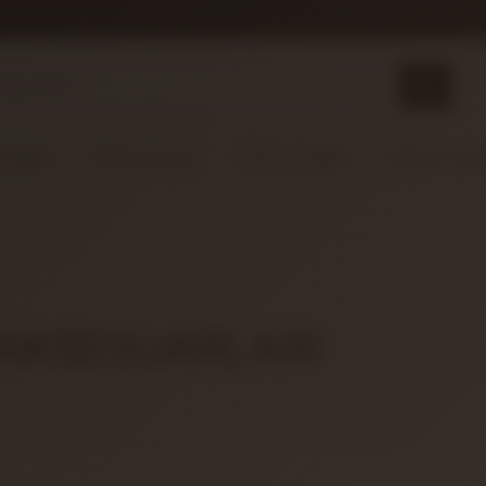
 Çalgılar
Nefesli Çalgılar
Vurmalı Çalgılar
Sahne ve Stü
AKSESUARLARI