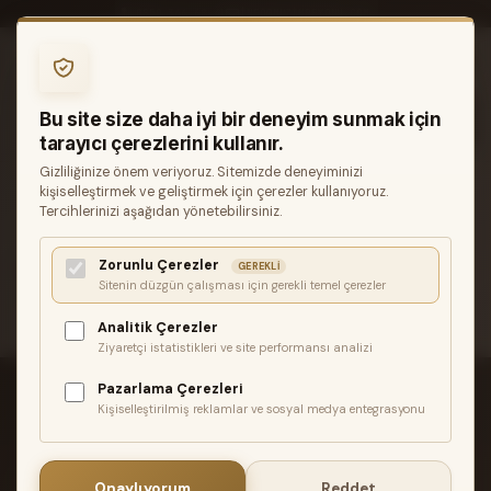
0850 346 68 41
INFO@MUZIKREYONU.COM
0
Bu site size daha iyi bir deneyim sunmak için
tarayıcı çerezlerini kullanır.
Gizliliğinize önem veriyoruz. Sitemizde deneyiminizi
ANASAYFA
GITARLAR
ELEKTRO GITARLAR
kişiselleştirmek ve geliştirmek için çerezler kullanıyoruz.
SQUIER FSR CLASSIC VIBE 60S JAZZMASTER LAUREL
Tercihlerinizi aşağıdan yönetebilirsiniz.
KLAVYE SURF GREEN ELEKTRO GITAR
Zorunlu Çerezler
İlgili ürün bulunamadı veya satışa kapalı. Lütfen daha sonra
GEREKLI
Sitenin düzgün çalışması için gerekli temel çerezler
tekrar deneyin.
Analitik Çerezler
Ziyaretçi istatistikleri ve site performansı analizi
Pazarlama Çerezleri
Kişiselleştirilmiş reklamlar ve sosyal medya entegrasyonu
ÜCRETSIZ KARGO
Onaylıyorum
Reddet