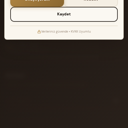
2.500₺ üzeri siparişlerde Türkiye geneli
2 YIL GARANTI
Kaydet
Müzik Reyonu garantisi ile teslimat
ATÖLYE TESTI
Verileriniz güvende • KVKK Uyumlu
Akort edilir ve kontrol edilir
14 GÜN İADE
Koşulsuz iade garantisi
Bülten
Yeni gelen enstrümanlar ve özel fırsatlar için aboneliğiniz.