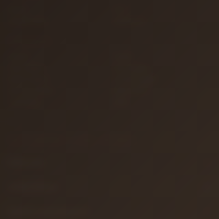
İletişim
S.S.S.
Detaylı Arama
Hakkımızda
KATEGORILER
Gitarlar
Amfiler
Tuşlu Çalgılar
Yaylı Çalgılar
Nefesli Çalgılar
Vurmalı Çalgılar
Sahne ve Stüdyo
Efekt Aletleri
Türk Müziği
Teller
BILGILENDIRME & YASAL METINLER
Hakkımızda
Gizlilik Politikası
Mesafeli Satış Sözleşmesi