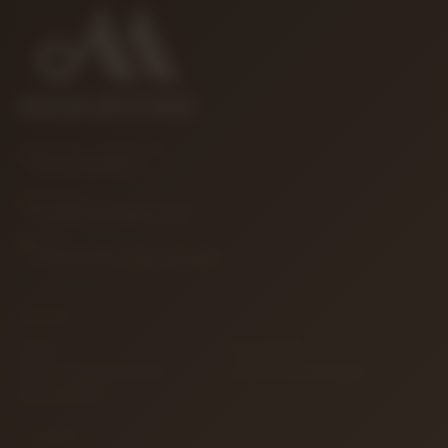
MÜŞTERI HIZMETLERI
0850 346 68 41
E-POSTA
info@muzikreyonu.com
ADRES
41 Burda Avm İzmit / Kocaeli
KURUMSAL
İletişim
Sipariş Takibi
Gizlilik ve Kullanım Şartları
Kargo ve Taşıma Bilgileri
Garanti ve İade
ALIŞVERIŞ