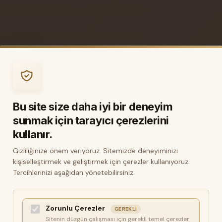
Bu site size daha iyi bir deneyim
Yüzü Parlak Üretan
sunmak için tarayıcı çerezlerini
kullanır.
Gizliliğinize önem veriyoruz. Sitemizde deneyiminizi
kişiselleştirmek ve geliştirmek için çerezler kullanıyoruz.
Tercihlerinizi aşağıdan yönetebilirsiniz.
Zorunlu Çerezler
GEREKLI
Sitenin düzgün çalışması için gerekli temel çerezler