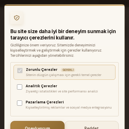
0850 346 68 41
INFO@MUZIKREYONU.COM
0
Bu site size daha iyi bir deneyim sunmak için
tarayıcı çerezlerini kullanır.
Gizliliğinize önem veriyoruz. Sitemizde deneyiminizi
ANASAYFA
GITARLAR
BAS GITARLAR
kişiselleştirmek ve geliştirmek için çerezler kullanıyoruz.
S BY SOLAR AB4.4W BASS – WHITE
Tercihlerinizi aşağıdan yönetebilirsiniz.
Zorunlu Çerezler
GEREKLI
S by Solar AB4.4W Bass – White
Sitenin düzgün çalışması için gerekli temel çerezler
Analitik Çerezler
Ziyaretçi istatistikleri ve site performansı analizi
Pazarlama Çerezleri
Kişiselleştirilmiş reklamlar ve sosyal medya entegrasyonu
Onaylıyorum
Reddet