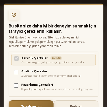
0850 346 68 41
INFO@MUZIKREYONU.COM
0
Bu site size daha iyi bir deneyim sunmak için
tarayıcı çerezlerini kullanır.
Gizliliğinize önem veriyoruz. Sitemizde deneyiminizi
ANASAYFA
EFEKT ALETLERI
ELEKTRO GITAR PEDAL
kişiselleştirmek ve geliştirmek için çerezler kullanıyoruz.
RADIAL ENGINEERING BASSBONE
Tercihlerinizi aşağıdan yönetebilirsiniz.
Zorunlu Çerezler
GEREKLI
Radial Engineering Bassbone
Sitenin düzgün çalışması için gerekli temel çerezler
Analitik Çerezler
Ziyaretçi istatistikleri ve site performansı analizi
Pazarlama Çerezleri
Kişiselleştirilmiş reklamlar ve sosyal medya entegrasyonu
Onaylıyorum
Reddet