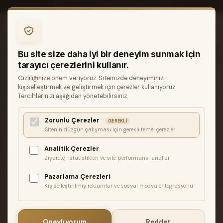
0850 346 68 41
INFO@MUZIKREYONU.COM
0
Bu site size daha iyi bir deneyim sunmak için
tarayıcı çerezlerini kullanır.
Gizliliğinize önem veriyoruz. Sitemizde deneyiminizi
ANASAYFA
SAHNE VE STÜDYO
KONTROL ARABIRIMLERI
kişiselleştirmek ve geliştirmek için çerezler kullanıyoruz.
PRESONUS ATOM
Tercihlerinizi aşağıdan yönetebilirsiniz.
Zorunlu Çerezler
GEREKLI
PRESONUS ATOM
Sitenin düzgün çalışması için gerekli temel çerezler
Analitik Çerezler
Ziyaretçi istatistikleri ve site performansı analizi
Pazarlama Çerezleri
Kişiselleştirilmiş reklamlar ve sosyal medya entegrasyonu
Onaylıyorum
Reddet