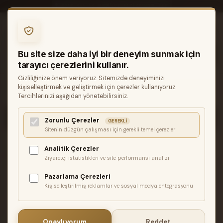
0850 346 68 41
INFO@MUZIKREYONU.COM
0
Bu site size daha iyi bir deneyim sunmak için
tarayıcı çerezlerini kullanır.
Gizliliğinize önem veriyoruz. Sitemizde deneyiminizi
ANASAYFA
PERKÜSYONLAR
kişiselleştirmek ve geliştirmek için çerezler kullanıyoruz.
Tercihlerinizi aşağıdan yönetebilirsiniz.
FILTRELE & SIRALA
Zorunlu Çerezler
GEREKLI
Sitenin düzgün çalışması için gerekli temel çerezler
Analitik Çerezler
PERKÜSYONLAR
Ziyaretçi istatistikleri ve site performansı analizi
Pazarlama Çerezleri
Kişiselleştirilmiş reklamlar ve sosyal medya entegrasyonu
Onaylıyorum
Reddet