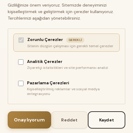
Gizliliğinize önem veriyoruz. Sitemizde deneyiminizi
kişiselleştirmek ve geliştirmek için çerezler kullanıyoruz.
Tercihlerinizi aşağıdan yönetebilirsiniz.
Zorunlu Çerezler
GEREKLI
Sitenin düzgün çalışması için gerekli temel çerezler
Analitik Çerezler
Ziyaretçi istatistikleri ve site performansı analizi
KURUMSAL
ALIŞVERIŞ
Pazarlama Çerezleri
letişim
İletişim
Kişiselleştirilmiş reklamlar ve sosyal medya
entegrasyonu
Sipariş Takibi
S.S.S.
izlilik ve Kullanım Şartları
Detaylı Arama
Kargo ve Taşıma Bilgileri
Hakkımızda
Onaylıyorum
Reddet
Kaydet
Garanti ve İade