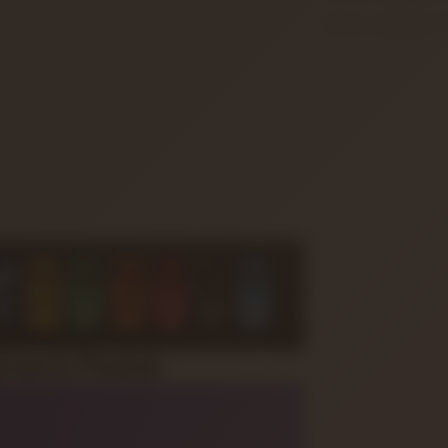
FIYATI DÜŞÜNCE B
verb Pedalı