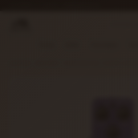
İLETIŞIM
S.S.S.
DETAYLI ARAMA
HAKKIMIZDA
Gitarlar
Amfiler
Tuşlu Çalgılar
Yaylı
ANASAYFA
AMFİ/EFEKT
GİTAR EFEKTLERİ
ELEKTRO GİTAR 