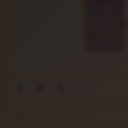
Nux NRV-3 Damp Reverb Pedalı