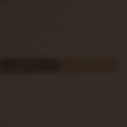
TL
rirseniz
2 iş günü
içerisinde kargoda.
SEPETE EKLE
HEMEN AL
RMA LISTEMEYE EKLE
Karşılaştır