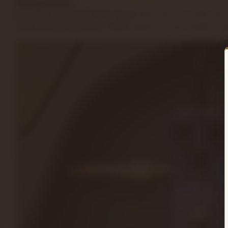
Damp Reverb
İster klasik bir bahar yankısı hayranı olun, ister bir stüdyo rafı
ortam sesi yaratıcısı olun, DAMP reverb, her şeyi müzikal ve g