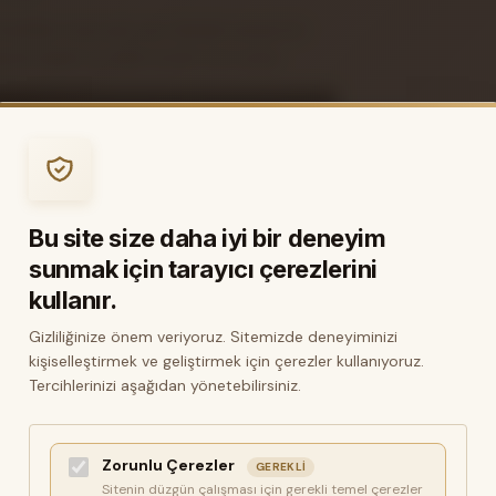
 meraklısı veya yeni ses dokuları arayan bir
üzel yapan üç farklı reverb türü sunar.
Bu site size daha iyi bir deneyim
sunmak için tarayıcı çerezlerini
kullanır.
Gizliliğinize önem veriyoruz. Sitemizde deneyiminizi
kişiselleştirmek ve geliştirmek için çerezler kullanıyoruz.
Tercihlerinizi aşağıdan yönetebilirsiniz.
Zorunlu Çerezler
GEREKLI
Sitenin düzgün çalışması için gerekli temel çerezler