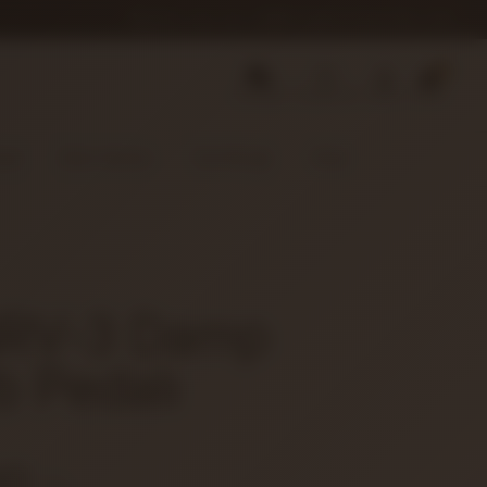
0850 346 68 41
INFO@MUZIKREYONU.COM
0
SIPARIŞ
FAVORILER
HESAP
SEPET
dyo
Efekt Aletleri
Türk Müziği
Teller
NRV-3 Damp
b Pedalı
00