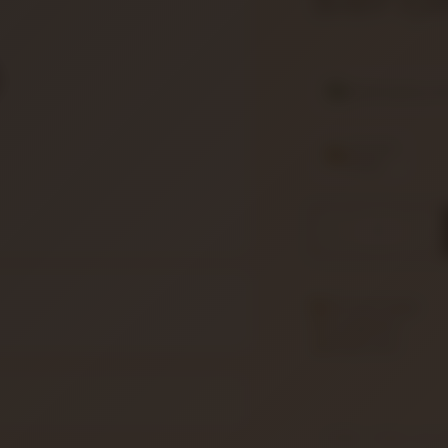
Şimdi sipariş ve
Ücretsiz
Kargo
Ücretsiz kargo
2 yıl garanti
Atölye testi
ÜRÜNÜ KARŞILAŞTI