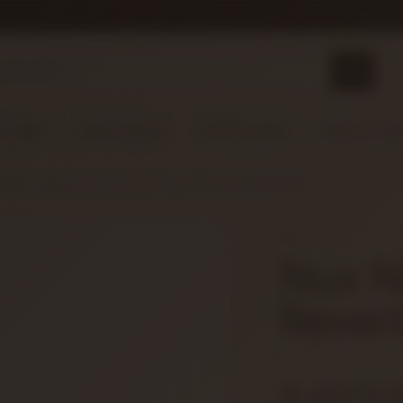
 Çalgılar
Nefesli Çalgılar
Vurmalı Çalgılar
Sahne ve Stü
EFEKT PEDALLARI
NUX NRV-3 DAMP REVERB PEDALI
NUX
Nux 
Rever
5.077,