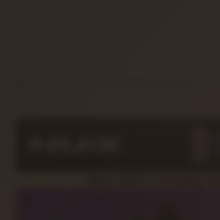
ÜRÜN DETAYI
TAKSIT SEÇENEKLERI
ÜRÜN YORUMLARI
Nux NRV-3 Damp Re