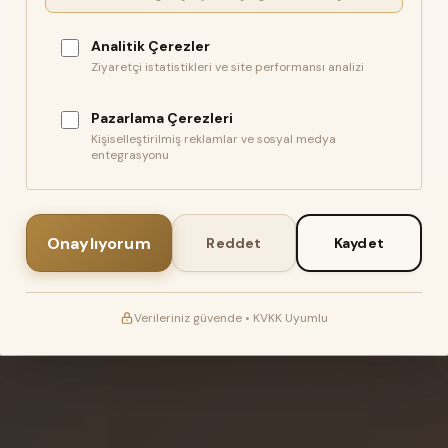
Analitik Çerezler
Ziyaretçi istatistikleri ve site performansı analizi
Pazarlama Çerezleri
Kişiselleştirilmiş reklamlar ve sosyal medya
entegrasyonu
Onaylıyorum
Reddet
Kaydet
Verileriniz güvende • KVKK Uyumlu