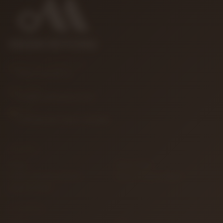
MÜŞTERI HIZMETLERI
0850 346 68 41
E-POSTA
info@muzikreyonu.com
ADRES
41 Burda Avm İzmit / Kocaeli
KURUMSAL
İletişim
Sipariş Takibi
Gizlilik ve Kullanım Şartları
Kargo ve Taşıma Bilgileri
Garanti ve İade
ALIŞVERIŞ