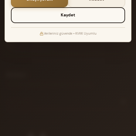
2 YIL GARANTI
Müzik Reyonu garantisi ile teslimat
Kaydet
ATÖLYE TESTI
Akort edilir ve kontrol edilir
Verileriniz güvende • KVKK Uyumlu
14 GÜN İADE
Koşulsuz iade garantisi
Bülten
Yeni gelen enstrümanlar ve özel fırsatlar için aboneliğiniz.