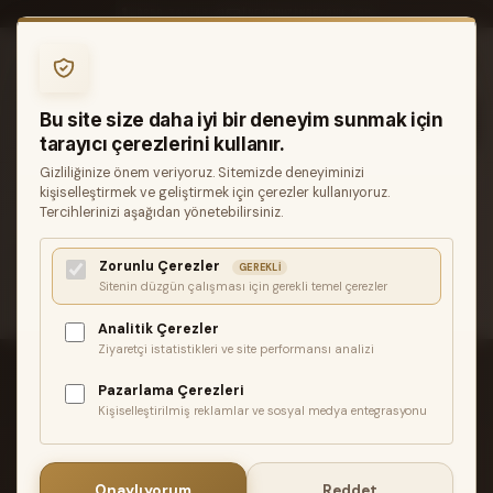
0850 346 68 41
INFO@MUZIKREYONU.COM
0
Bu site size daha iyi bir deneyim sunmak için
tarayıcı çerezlerini kullanır.
Gizliliğinize önem veriyoruz. Sitemizde deneyiminizi
ANASAYFA
KONTROL ARAYÜZLERI
kişiselleştirmek ve geliştirmek için çerezler kullanıyoruz.
NEKTAR MIDIFLEX4 USB MIDI ARAYÜZ
Tercihlerinizi aşağıdan yönetebilirsiniz.
İlgili ürün bulunamadı veya satışa kapalı. Lütfen daha sonra
Zorunlu Çerezler
GEREKLI
tekrar deneyin.
Sitenin düzgün çalışması için gerekli temel çerezler
Analitik Çerezler
Ziyaretçi istatistikleri ve site performansı analizi
Pazarlama Çerezleri
Kişiselleştirilmiş reklamlar ve sosyal medya entegrasyonu
ÜCRETSIZ KARGO
2.500₺ üzeri siparişlerde Türkiye geneli
Onaylıyorum
Reddet