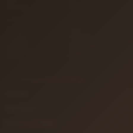
İletişim
S.S.S.
Detaylı Arama
Hakkımızda
KATEGORILER
Gitarlar
Amfiler
Tuşlu Çalgılar
Yaylı Çalgılar
Nefesli Çalgılar
Vurmalı Çalgılar
Sahne ve Stüdyo
Efekt Aletleri
Türk Müziği
Teller
BILGILENDIRME & YASAL METINLER
Hakkımızda
Gizlilik Politikası
Mesafeli Satış Sözleşmesi