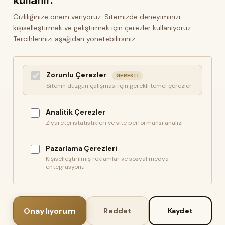
kullanır.
Gizliliğinize önem veriyoruz. Sitemizde deneyiminizi
kişiselleştirmek ve geliştirmek için çerezler kullanıyoruz.
Tercihlerinizi aşağıdan yönetebilirsiniz.
Zorunlu Çerezler
GEREKLI
ÜCRETSIZ KARGO
7-1
CREMONIA AU07-10
Tef Ağaç 6
Sitenin düzgün çalışması için gerekli temel çerezler
, MAUN,
KALİMBA 10 TUŞLU YÜKSEK
4W)
ILIFLI
KALİTE VE KILIFLI
1.914,24
228,00
TL
T
Analitik Çerezler
Ziyaretçi istatistikleri ve site performansı analizi
Pazarlama Çerezleri
Kişiselleştirilmiş reklamlar ve sosyal medya
entegrasyonu
Onaylıyorum
Reddet
Kaydet
ARANTI
ATÖLYE TESTI
u garantisi ile teslimat
Akort edilir ve kontrol edilir