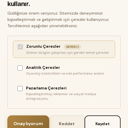
kullanır.
Gizliliğinize önem veriyoruz. Sitemizde deneyiminizi
kişiselleştirmek ve geliştirmek için çerezler kullanıyoruz.
Tercihlerinizi aşağıdan yönetebilirsiniz.
Zorunlu Çerezler
GEREKLI
ÜCRETSIZ KARGO
ÜCRETSIZ K
P
SABIAN 218XISOCB 18" ISO
SABIAN 2
Sitenin düzgün çalışması için gerekli temel çerezler
%5
CRASH AAX
BELL CRA
ORMANS
15.668,64
12.138,
Analitik Çerezler
16.454,88
TL
TL
Ziyaretçi istatistikleri ve site performansı analizi
Pazarlama Çerezleri
Kişiselleştirilmiş reklamlar ve sosyal medya
entegrasyonu
Onaylıyorum
Reddet
Kaydet
ARANTI
ATÖLYE TESTI