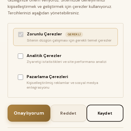
kişiselleştirmek ve geliştirmek için çerezler kullanıyoruz.
Tercihlerinizi aşağıdan yönetebilirsiniz.
ÜCRETSIZ KARGO
ÜCRETSIZ K
k Gitar
Fender 2" Monogrammed
Cherub CG
Strap BLK/LGR/BLU
Zorunlu Çerezler
GEREKLI
983,00
T
Sitenin düzgün çalışması için gerekli temel çerezler
1.480,32
TL
Analitik Çerezler
Ziyaretçi istatistikleri ve site performansı analizi
Pazarlama Çerezleri
Kişiselleştirilmiş reklamlar ve sosyal medya
entegrasyonu
ARANTI
ATÖLYE TESTI
u garantisi ile teslimat
Akort edilir ve kontrol edilir
Onaylıyorum
Reddet
Kaydet