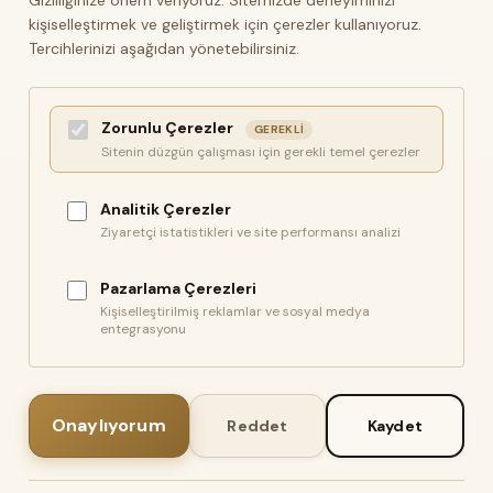
kişiselleştirmek ve geliştirmek için çerezler kullanıyoruz.
Tercihlerinizi aşağıdan yönetebilirsiniz.
ÜCRETSIZ KARGO
k Gitar
Cherub CGC-1 Gemini Kapo
Musedo MC
Kaposu
Zorunlu Çerezler
GEREKLI
983,00
TL
Sitenin düzgün çalışması için gerekli temel çerezler
484,00
T
Analitik Çerezler
Ziyaretçi istatistikleri ve site performansı analizi
Pazarlama Çerezleri
Kişiselleştirilmiş reklamlar ve sosyal medya
entegrasyonu
ARANTI
ATÖLYE TESTI
u garantisi ile teslimat
Akort edilir ve kontrol edilir
Onaylıyorum
Reddet
Kaydet