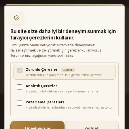
0850 346 68 41
INFO@MUZIKREYONU.COM
0
Bu site size daha iyi bir deneyim sunmak için
tarayıcı çerezlerini kullanır.
Gizliliğinize önem veriyoruz. Sitemizde deneyiminizi
ANASAYFA
GITARLAR
ELEKTRO GITARLAR
kişiselleştirmek ve geliştirmek için çerezler kullanıyoruz.
JACKSON CUSTOM SHOP SPECIAL EDITION KELLY 2H BLACK
Tercihlerinizi aşağıdan yönetebilirsiniz.
AND NATURAL ELEKTRO GITAR
Zorunlu Çerezler
İlgili ürün bulunamadı veya satışa kapalı. Lütfen daha sonra
GEREKLI
Sitenin düzgün çalışması için gerekli temel çerezler
tekrar deneyin.
Analitik Çerezler
Ziyaretçi istatistikleri ve site performansı analizi
Pazarlama Çerezleri
Kişiselleştirilmiş reklamlar ve sosyal medya entegrasyonu
ÜCRETSIZ KARGO
Onaylıyorum
Reddet