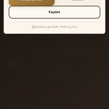
2.500₺ üzeri siparişlerde Türkiye geneli
2 YIL GARANTI
Kaydet
Müzik Reyonu garantisi ile teslimat
ATÖLYE TESTI
Verileriniz güvende • KVKK Uyumlu
Akort edilir ve kontrol edilir
14 GÜN İADE
Koşulsuz iade garantisi
Bülten
Yeni gelen enstrümanlar ve özel fırsatlar için aboneliğiniz.