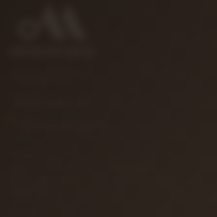
MÜŞTERI HIZMETLERI
0850 346 68 41
E-POSTA
info@muzikreyonu.com
ADRES
41 Burda Avm İzmit / Kocaeli
KURUMSAL
İletişim
Sipariş Takibi
Gizlilik ve Kullanım Şartları
Kargo ve Taşıma Bilgileri
Garanti ve İade
ALIŞVERIŞ