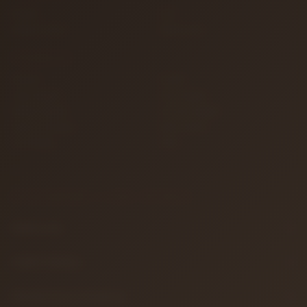
İletişim
S.S.S.
Detaylı Arama
Hakkımızda
KATEGORILER
Gitarlar
Amfiler
Tuşlu Çalgılar
Yaylı Çalgılar
Nefesli Çalgılar
Vurmalı Çalgılar
Sahne ve Stüdyo
Efekt Aletleri
Türk Müziği
Teller
BILGILENDIRME & YASAL METINLER
Hakkımızda
Gizlilik Politikası
Mesafeli Satış Sözleşmesi