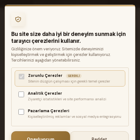
0850 346 68 41
INFO@MUZIKREYONU.COM
0
Bu site size daha iyi bir deneyim sunmak için
tarayıcı çerezlerini kullanır.
Gizliliğinize önem veriyoruz. Sitemizde deneyiminizi
ANASAYFA
SAHNE VE STÜDYO
HOPARLÖRLER
kişiselleştirmek ve geliştirmek için çerezler kullanıyoruz.
AKTIF REFERANS MONITÖRLER
HEADRUSH FRFR-GO
Tercihlerinizi aşağıdan yönetebilirsiniz.
Zorunlu Çerezler
GEREKLI
HeadRush FRFR-GO
Sitenin düzgün çalışması için gerekli temel çerezler
Analitik Çerezler
Ziyaretçi istatistikleri ve site performansı analizi
Pazarlama Çerezleri
Kişiselleştirilmiş reklamlar ve sosyal medya entegrasyonu
Onaylıyorum
Reddet