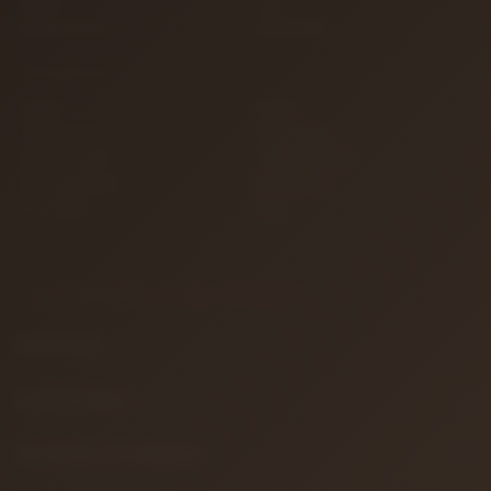
İletişim
S.S.S.
Detaylı Arama
Hakkımızda
KATEGORILER
Gitarlar
Amfiler
Tuşlu Çalgılar
Yaylı Çalgılar
Nefesli Çalgılar
Vurmalı Çalgılar
Sahne ve Stüdyo
Efekt Aletleri
Türk Müziği
Teller
BILGILENDIRME & YASAL METINLER
Hakkımızda
Gizlilik Politikası
Mesafeli Satış Sözleşmesi