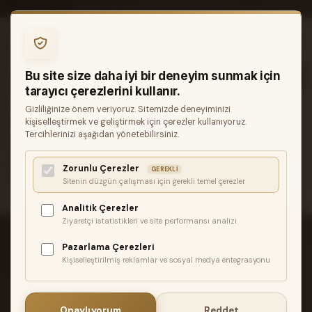
0850 346 68 41
INFO@MUZIKREYONU.COM
0
Bu site size daha iyi bir deneyim sunmak için
tarayıcı çerezlerini kullanır.
Gizliliğinize önem veriyoruz. Sitemizde deneyiminizi
ANASAYFA
AKSESUAR
LAMBA
kişiselleştirmek ve geliştirmek için çerezler kullanıyoruz.
GROOVE TUBES GT-6L6-R HIGH DUET
Tercihlerinizi aşağıdan yönetebilirsiniz.
İlgili ürün bulunamadı veya satışa kapalı. Lütfen daha sonra
Zorunlu Çerezler
GEREKLI
tekrar deneyin.
Sitenin düzgün çalışması için gerekli temel çerezler
Analitik Çerezler
Ziyaretçi istatistikleri ve site performansı analizi
Pazarlama Çerezleri
Kişiselleştirilmiş reklamlar ve sosyal medya entegrasyonu
ÜCRETSIZ KARGO
2.500₺ üzeri siparişlerde Türkiye geneli
Onaylıyorum
Reddet