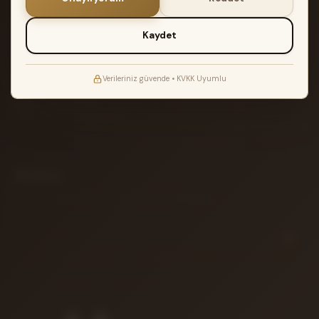
2 YIL GARANTI
Müzik Reyonu garantisi ile teslimat
Kaydet
ATÖLYE TESTI
Akort edilir ve kontrol edilir
Verileriniz güvende • KVKK Uyumlu
14 GÜN İADE
Koşulsuz iade garantisi
Bülten
Yeni gelen enstrümanlar ve özel fırsatlar için aboneliğiniz.