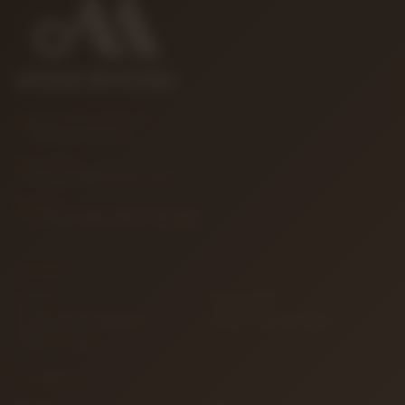
MÜŞTERI HIZMETLERI
0850 346 68 41
E-POSTA
info@muzikreyonu.com
ADRES
41 Burda Avm İzmit / Kocaeli
KURUMSAL
İletişim
Sipariş Takibi
Gizlilik ve Kullanım Şartları
Kargo ve Taşıma Bilgileri
Garanti ve İade
ALIŞVERIŞ