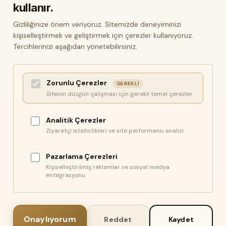
kullanır.
Gizliliğinize önem veriyoruz. Sitemizde deneyiminizi
kişiselleştirmek ve geliştirmek için çerezler kullanıyoruz.
Tercihlerinizi aşağıdan yönetebilirsiniz.
Zorunlu Çerezler
GEREKLI
Sitenin düzgün çalışması için gerekli temel çerezler
ÜCRETSIZ KARGO
ÜCRETSIZ K
 Mızrabı
Miguel Angela MA2-N
Miguel An
Natural Klasik Gitar
Klasik Gita
Analitik Çerezler
5.406,00
5.014,00
TL
Ziyaretçi istatistikleri ve site performansı analizi
Pazarlama Çerezleri
Kişiselleştirilmiş reklamlar ve sosyal medya
entegrasyonu
Onaylıyorum
Reddet
Kaydet