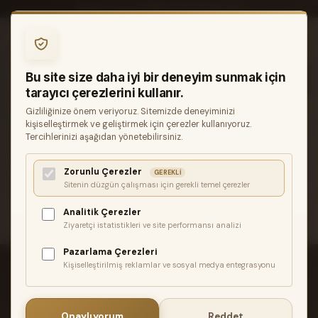
0850 346 68 41
INFO@MUZIKREYONU.COM
0
Bu site size daha iyi bir deneyim sunmak için
tarayıcı çerezlerini kullanır.
Gizliliğinize önem veriyoruz. Sitemizde deneyiminizi
ANASAYFA
GITARLAR
ELEKTRO GITARLAR
kişiselleştirmek ve geliştirmek için çerezler kullanıyoruz.
GRETSCH G2655 STREAMLINER CENTER BLOCK JR V-
Tercihlerinizi aşağıdan yönetebilirsiniz.
STOPTAIL BROADTRON MANYETIK TORINO GREEN ELEKTRO
GITAR
Zorunlu Çerezler
GEREKLI
İlgili ürün bulunamadı veya satışa kapalı. Lütfen daha sonra
Sitenin düzgün çalışması için gerekli temel çerezler
tekrar deneyin.
Analitik Çerezler
Ziyaretçi istatistikleri ve site performansı analizi
Pazarlama Çerezleri
Kişiselleştirilmiş reklamlar ve sosyal medya entegrasyonu
Onaylıyorum
Reddet