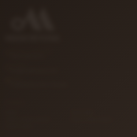
MÜŞTERI HIZMETLERI
0850 346 68 41
E-POSTA
info@muzikreyonu.com
ADRES
41 Burda Avm İzmit / Kocaeli
KURUMSAL
İletişim
Sipariş Takibi
Gizlilik ve Kullanım Şartları
Kargo ve Taşıma Bilgileri
Garanti ve İade