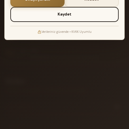
ÜCRETSIZ KARGO
2.500₺ üzeri siparişlerde Türkiye geneli
Kaydet
2 YIL GARANTI
Müzik Reyonu garantisi ile teslimat
Verileriniz güvende • KVKK Uyumlu
ATÖLYE TESTI
Akort edilir ve kontrol edilir
14 GÜN İADE
Koşulsuz iade garantisi
Bülten
Yeni gelen enstrümanlar ve özel fırsatlar için aboneliğiniz.