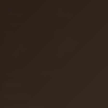
ALIŞVERIŞ
İletişim
S.S.S.
Detaylı Arama
Hakkımızda
KATEGORILER
Gitarlar
Amfiler
Tuşlu Çalgılar
Yaylı Çalgılar
Nefesli Çalgılar
Vurmalı Çalgılar
Sahne ve Stüdyo
Efekt Aletleri
Türk Müziği
Teller
BILGILENDIRME & YASAL METINLER
Hakkımızda
Gizlilik Politikası