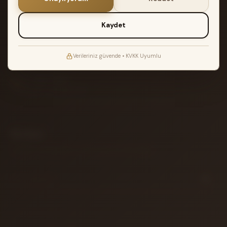
2.500₺ üzeri siparişlerde Türkiye geneli
2 YIL GARANTI
Kaydet
Müzik Reyonu garantisi ile teslimat
ATÖLYE TESTI
Verileriniz güvende • KVKK Uyumlu
Akort edilir ve kontrol edilir
14 GÜN İADE
Koşulsuz iade garantisi
Bülten
Yeni gelen enstrümanlar ve özel fırsatlar için aboneliğiniz.