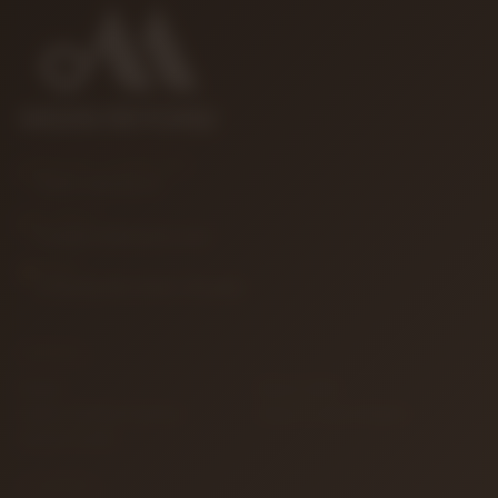
MÜŞTERI HIZMETLERI
0850 346 68 41
E-POSTA
info@muzikreyonu.com
ADRES
41 Burda Avm İzmit / Kocaeli
KURUMSAL
İletişim
Sipariş Takibi
Gizlilik ve Kullanım Şartları
Kargo ve Taşıma Bilgileri
Garanti ve İade
ALIŞVERIŞ