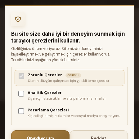
0850 346 68 41
INFO@MUZIKREYONU.COM
0
Bu site size daha iyi bir deneyim sunmak için
tarayıcı çerezlerini kullanır.
Gizliliğinize önem veriyoruz. Sitemizde deneyiminizi
ANASAYFA
GITARLAR
ELEKTRO GITARLAR
kişiselleştirmek ve geliştirmek için çerezler kullanıyoruz.
FENDER VINTERA III LATE 50S STRATOCASTER AKÇAAĞAÇ
Tercihlerinizi aşağıdan yönetebilirsiniz.
KLAVYE DAKOTA RED ELEKTRO GITAR
Zorunlu Çerezler
İlgili ürün bulunamadı veya satışa kapalı. Lütfen daha sonra
GEREKLI
Sitenin düzgün çalışması için gerekli temel çerezler
tekrar deneyin.
Analitik Çerezler
Ziyaretçi istatistikleri ve site performansı analizi
Pazarlama Çerezleri
Kişiselleştirilmiş reklamlar ve sosyal medya entegrasyonu
ÜCRETSIZ KARGO
Onaylıyorum
Reddet