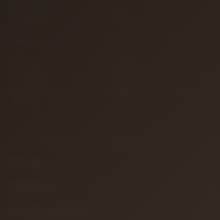
İletişim
S.S.S.
Detaylı Arama
Hakkımızda
KATEGORILER
Gitarlar
Amfiler
Tuşlu Çalgılar
Yaylı Çalgılar
Nefesli Çalgılar
Vurmalı Çalgılar
Sahne ve Stüdyo
Efekt Aletleri
Türk Müziği
Teller
BILGILENDIRME & YASAL METINLER
Hakkımızda
Gizlilik Politikası
Mesafeli Satış Sözleşmesi