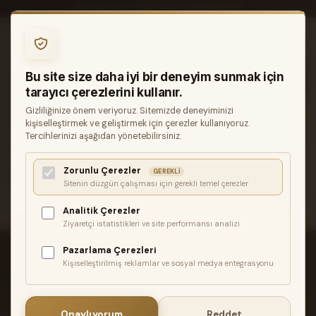
0850 346 68 41
INFO@MUZIKREYONU.COM
0
Bu site size daha iyi bir deneyim sunmak için
tarayıcı çerezlerini kullanır.
Gizliliğinize önem veriyoruz. Sitemizde deneyiminizi
ANASAYFA
GITARLAR
BAS GITARLAR
kişiselleştirmek ve geliştirmek için çerezler kullanıyoruz.
FENDER VINTERA III EARLY 60S JAZZ BASS GÜLAĞACI
Tercihlerinizi aşağıdan yönetebilirsiniz.
KLAVYE OLYMPIC WHITE BAS GITAR
Zorunlu Çerezler
İlgili ürün bulunamadı veya satışa kapalı. Lütfen daha sonra
GEREKLI
Sitenin düzgün çalışması için gerekli temel çerezler
tekrar deneyin.
Analitik Çerezler
Ziyaretçi istatistikleri ve site performansı analizi
Pazarlama Çerezleri
Kişiselleştirilmiş reklamlar ve sosyal medya entegrasyonu
ÜCRETSIZ KARGO
Onaylıyorum
Reddet