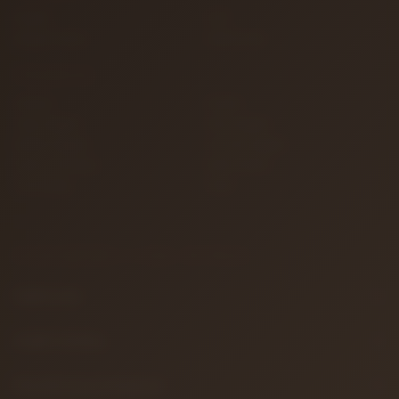
İletişim
S.S.S.
Detaylı Arama
Hakkımızda
KATEGORILER
Gitarlar
Amfiler
Tuşlu Çalgılar
Yaylı Çalgılar
Nefesli Çalgılar
Vurmalı Çalgılar
Sahne ve Stüdyo
Efekt Aletleri
Türk Müziği
Teller
BILGILENDIRME & YASAL METINLER
Hakkımızda
Gizlilik Politikası
Mesafeli Satış Sözleşmesi