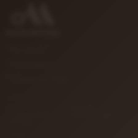
MÜŞTERI HIZMETLERI
0850 346 68 41
E-POSTA
info@muzikreyonu.com
ADRES
41 Burda Avm İzmit / Kocaeli
KURUMSAL
İletişim
Sipariş Takibi
Gizlilik ve Kullanım Şartları
Kargo ve Taşıma Bilgileri
Garanti ve İade
ALIŞVERIŞ