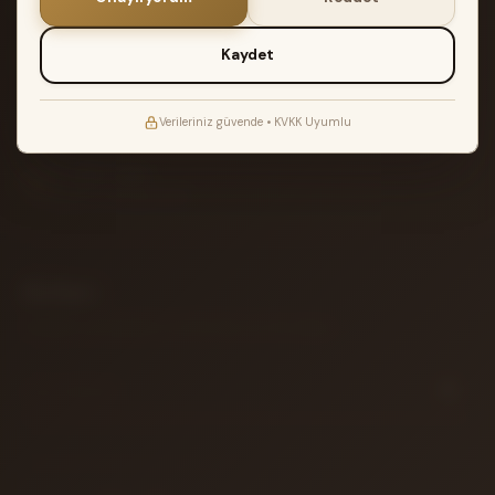
2.500₺ üzeri siparişlerde Türkiye geneli
2 YIL GARANTI
Kaydet
Müzik Reyonu garantisi ile teslimat
ATÖLYE TESTI
Verileriniz güvende • KVKK Uyumlu
Akort edilir ve kontrol edilir
14 GÜN İADE
Koşulsuz iade garantisi
Bülten
Yeni gelen enstrümanlar ve özel fırsatlar için aboneliğiniz.