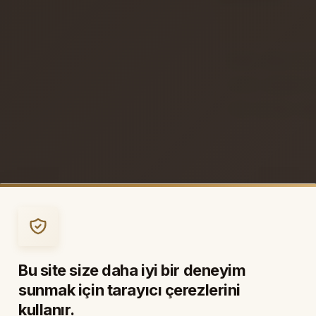
ÜRÜNÜ KARŞILAŞTI
FIYATI DÜŞÜNCE B
STOK GELINCE HAB
Bu site size daha iyi bir deneyim
sunmak için tarayıcı çerezlerini
kullanır.