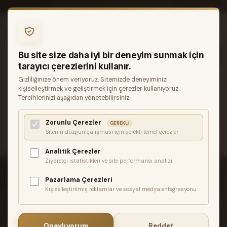
0850 346 68 41
INFO@MUZIKREYONU.COM
0
Bu site size daha iyi bir deneyim sunmak için
tarayıcı çerezlerini kullanır.
Gizliliğinize önem veriyoruz. Sitemizde deneyiminizi
ANASAYFA
MANYETIK
ELEKTRO GITAR
kişiselleştirmek ve geliştirmek için çerezler kullanıyoruz.
FENDER TEX-MEX HOT STRATOCASTER MANYETIK SETI
Tercihlerinizi aşağıdan yönetebilirsiniz.
İlgili ürün bulunamadı veya satışa kapalı. Lütfen daha sonra
Zorunlu Çerezler
GEREKLI
tekrar deneyin.
Sitenin düzgün çalışması için gerekli temel çerezler
Analitik Çerezler
Ziyaretçi istatistikleri ve site performansı analizi
Pazarlama Çerezleri
Kişiselleştirilmiş reklamlar ve sosyal medya entegrasyonu
ÜCRETSIZ KARGO
2.500₺ üzeri siparişlerde Türkiye geneli
Onaylıyorum
Reddet