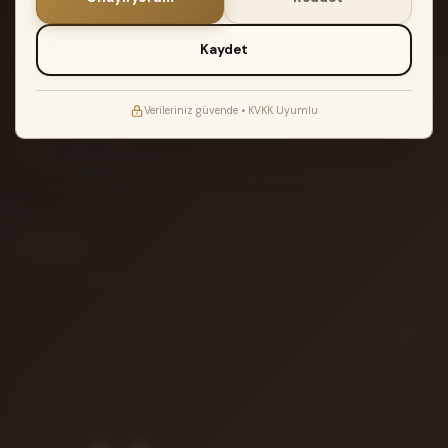
2 YIL GARANTI
Müzik Reyonu garantisi ile teslimat
Kaydet
ATÖLYE TESTI
Akort edilir ve kontrol edilir
Verileriniz güvende • KVKK Uyumlu
14 GÜN İADE
Koşulsuz iade garantisi
Bülten
Yeni gelen enstrümanlar ve özel fırsatlar için aboneliğiniz.