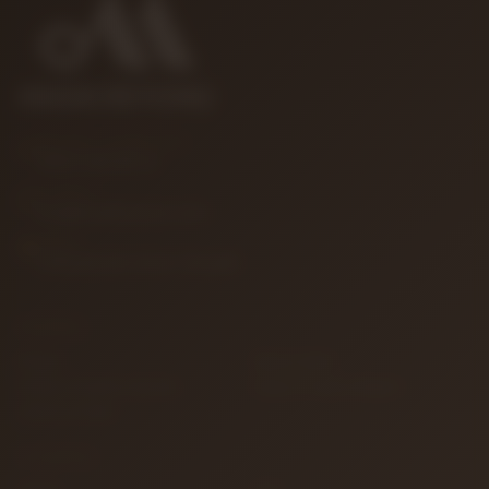
MÜŞTERI HIZMETLERI
0850 346 68 41
E-POSTA
info@muzikreyonu.com
ADRES
41 Burda Avm İzmit / Kocaeli
KURUMSAL
İletişim
Sipariş Takibi
Gizlilik ve Kullanım Şartları
Kargo ve Taşıma Bilgileri
Garanti ve İade
ALIŞVERIŞ