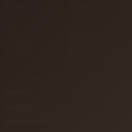
İletişim
S.S.S.
Detaylı Arama
Hakkımızda
KATEGORILER
Gitarlar
Amfiler
Tuşlu Çalgılar
Yaylı Çalgılar
Nefesli Çalgılar
Vurmalı Çalgılar
Sahne ve Stüdyo
Efekt Aletleri
Türk Müziği
Teller
BILGILENDIRME & YASAL METINLER
Hakkımızda
Gizlilik Politikası
Mesafeli Satış Sözleşmesi