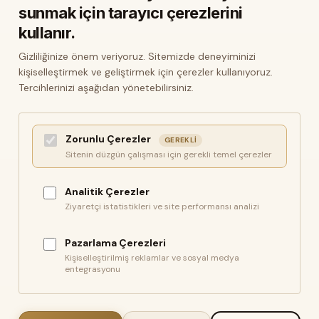
sunmak için tarayıcı çerezlerini
kullanır.
Gizliliğinize önem veriyoruz. Sitemizde deneyiminizi
kişiselleştirmek ve geliştirmek için çerezler kullanıyoruz.
Tercihlerinizi aşağıdan yönetebilirsiniz.
Zorunlu Çerezler
GEREKLI
Sitenin düzgün çalışması için gerekli temel çerezler
ELEKTRO
DADDARIO EXL120 ELEKTRO
CREMONI
Analitik Çerezler
, 10-46,
GİTAR TEL SETİ, XL, 9-42,
TELİ SET, 
Ziyaretçi istatistikleri ve site performansı analizi
NICKEL WOUND, SU
G(SOL)
435,84
234,72
TL
T
Pazarlama Çerezleri
Kişiselleştirilmiş reklamlar ve sosyal medya
entegrasyonu