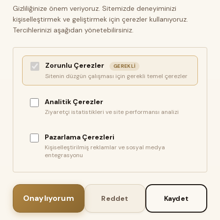
Gizliliğinize önem veriyoruz. Sitemizde deneyiminizi
kişiselleştirmek ve geliştirmek için çerezler kullanıyoruz.
Tercihlerinizi aşağıdan yönetebilirsiniz.
Zorunlu Çerezler
GEREKLI
Sitenin düzgün çalışması için gerekli temel çerezler
Analitik Çerezler
Ziyaretçi istatistikleri ve site performansı analizi
KURUMSAL
ALIŞVERIŞ
Pazarlama Çerezleri
letişim
İletişim
Kişiselleştirilmiş reklamlar ve sosyal medya
entegrasyonu
Sipariş Takibi
S.S.S.
izlilik ve Kullanım Şartları
Detaylı Arama
Kargo ve Taşıma Bilgileri
Hakkımızda
Onaylıyorum
Reddet
Kaydet
Garanti ve İade