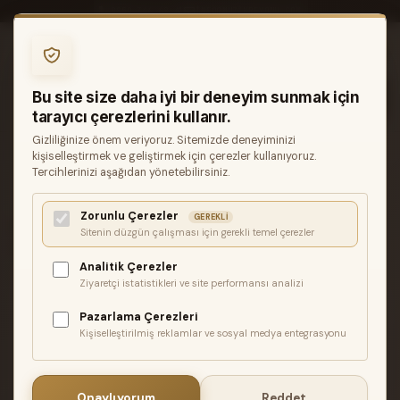
0850 346 68 41
INFO@MUZIKREYONU.COM
0
Bu site size daha iyi bir deneyim sunmak için
tarayıcı çerezlerini kullanır.
Gizliliğinize önem veriyoruz. Sitemizde deneyiminizi
ANASAYFA
SAHNE VE STÜDYO
AKUSTIK DÜZENLEMELER
kişiselleştirmek ve geliştirmek için çerezler kullanıyoruz.
DRAWMER 4X4R - RACKMOUNT ACTIVE SPLITTER
Tercihlerinizi aşağıdan yönetebilirsiniz.
Zorunlu Çerezler
GEREKLI
Drawmer 4X4R - Rackmount Active
Sitenin düzgün çalışması için gerekli temel çerezler
Splitter
Analitik Çerezler
Ziyaretçi istatistikleri ve site performansı analizi
Pazarlama Çerezleri
Kişiselleştirilmiş reklamlar ve sosyal medya entegrasyonu
Onaylıyorum
Reddet