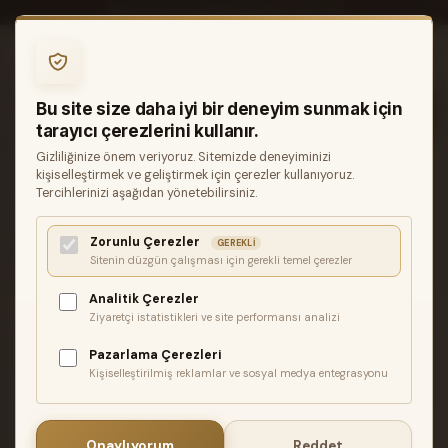
0850 346 68 41
INFO@MUZIKREYONU.COM
0
Bu site size daha iyi bir deneyim sunmak için
tarayıcı çerezlerini kullanır.
Gizliliğinize önem veriyoruz. Sitemizde deneyiminizi
ANASAYFA
GITARLAR
BAS GITARLAR
kişiselleştirmek ve geliştirmek için çerezler kullanıyoruz.
CORT B4FLMHPZOPTA BAS GİTAR, 4 TELLİ
Tercihlerinizi aşağıdan yönetebilirsiniz.
Zorunlu Çerezler
GEREKLI
CORT B4FLMHPZOPTA BAS GİTAR, 4
Sitenin düzgün çalışması için gerekli temel çerezler
TELLİ
Analitik Çerezler
Ziyaretçi istatistikleri ve site performansı analizi
Pazarlama Çerezleri
Kişiselleştirilmiş reklamlar ve sosyal medya entegrasyonu
Onaylıyorum
Reddet