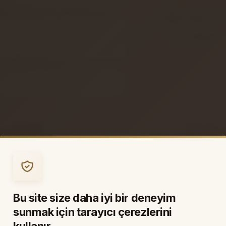
ÜRÜNÜ KARŞILAŞTI
FIYATI DÜŞÜNCE B
Bu site size daha iyi bir deneyim
sunmak için tarayıcı çerezlerini