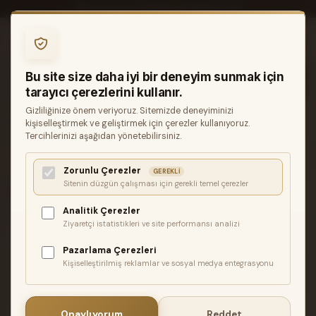
0850 346 68 41
INFO@MUZIKREYONU.COM
0
Bu site size daha iyi bir deneyim sunmak için
tarayıcı çerezlerini kullanır.
Gizliliğinize önem veriyoruz. Sitemizde deneyiminizi
ANASAYFA
SAHNE VE STÜDYO
kişiselleştirmek ve geliştirmek için çerezler kullanıyoruz.
PROFESYONEL SES SISTEMLERI
HOPARLÖRLER
Tercihlerinizi aşağıdan yönetebilirsiniz.
AKTIF HOPARLÖRLER
BEHRINGER B212XL HOPARLÖR
Zorunlu Çerezler
GEREKLI
Sitenin düzgün çalışması için gerekli temel çerezler
BEHRINGER B212XL Hoparlör
Analitik Çerezler
Ziyaretçi istatistikleri ve site performansı analizi
Pazarlama Çerezleri
Kişiselleştirilmiş reklamlar ve sosyal medya entegrasyonu
Onaylıyorum
Reddet