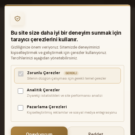
0850 346 68 41
INFO@MUZIKREYONU.COM
0
Bu site size daha iyi bir deneyim sunmak için
tarayıcı çerezlerini kullanır.
Gizliliğinize önem veriyoruz. Sitemizde deneyiminizi
ANASAYFA
SAHNE VE STÜDYO
AKUSTIK PANELLER
kişiselleştirmek ve geliştirmek için çerezler kullanıyoruz.
ARTNOVION LOGAN (SILVER) - DIFFUSER
Tercihlerinizi aşağıdan yönetebilirsiniz.
Zorunlu Çerezler
GEREKLI
Artnovion Logan (Silver) - Diffuser
Sitenin düzgün çalışması için gerekli temel çerezler
Analitik Çerezler
Ziyaretçi istatistikleri ve site performansı analizi
Pazarlama Çerezleri
Kişiselleştirilmiş reklamlar ve sosyal medya entegrasyonu
Onaylıyorum
Reddet