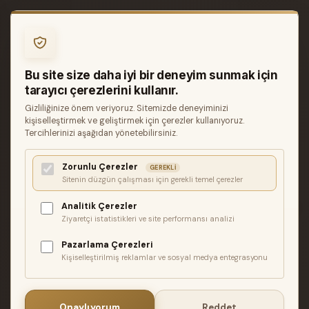
0850 346 68 41
INFO@MUZIKREYONU.COM
0
Bu site size daha iyi bir deneyim sunmak için
tarayıcı çerezlerini kullanır.
Gizliliğinize önem veriyoruz. Sitemizde deneyiminizi
kişiselleştirmek ve geliştirmek için çerezler kullanıyoruz.
Tercihlerinizi aşağıdan yönetebilirsiniz.
ANASAYFA
GITARLAR
AKUSTIK GITARLAR
ARROW SILVER D SB SUNBURST ACOUSTIC GUITAR
Zorunlu Çerezler
GEREKLI
Sitenin düzgün çalışması için gerekli temel çerezler
Arrow Silver D SB Sunburst acoustic guitar
Analitik Çerezler
Ziyaretçi istatistikleri ve site performansı analizi
Pazarlama Çerezleri
Kişiselleştirilmiş reklamlar ve sosyal medya entegrasyonu
Onaylıyorum
Reddet