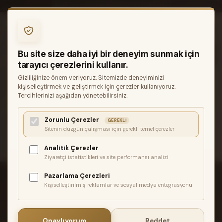
0850 346 68 41
INFO@MUZIKREYONU.COM
0
Bu site size daha iyi bir deneyim sunmak için
tarayıcı çerezlerini kullanır.
Gizliliğinize önem veriyoruz. Sitemizde deneyiminizi
ANASAYFA
GITAR AKSESUARLARI
kişiselleştirmek ve geliştirmek için çerezler kullanıyoruz.
ALICE A048A KLASIK GITAR İÇIN FEEDBACK ÖNLEYICI
Tercihlerinizi aşağıdan yönetebilirsiniz.
KAPAK
Zorunlu Çerezler
İlgili ürün bulunamadı veya satışa kapalı. Lütfen daha sonra
GEREKLI
Sitenin düzgün çalışması için gerekli temel çerezler
tekrar deneyin.
Analitik Çerezler
Ziyaretçi istatistikleri ve site performansı analizi
Pazarlama Çerezleri
Kişiselleştirilmiş reklamlar ve sosyal medya entegrasyonu
ÜCRETSIZ KARGO
Onaylıyorum
Reddet