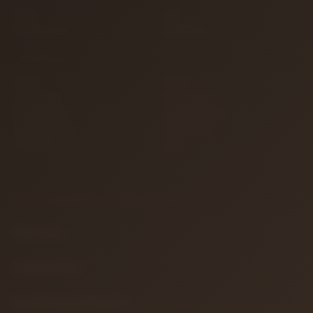
İletişim
S.S.S.
Detaylı Arama
Hakkımızda
KATEGORILER
Gitarlar
Amfiler
Tuşlu Çalgılar
Yaylı Çalgılar
Nefesli Çalgılar
Vurmalı Çalgılar
Sahne ve Stüdyo
Efekt Aletleri
Türk Müziği
Teller
BILGILENDIRME & YASAL METINLER
Hakkımızda
Gizlilik Politikası
Mesafeli Satış Sözleşmesi