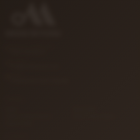
MÜŞTERI HIZMETLERI
0850 346 68 41
E-POSTA
info@muzikreyonu.com
ADRES
41 Burda Avm İzmit / Kocaeli
KURUMSAL
İletişim
Sipariş Takibi
Gizlilik ve Kullanım Şartları
Kargo ve Taşıma Bilgileri
Garanti ve İade
ALIŞVERIŞ