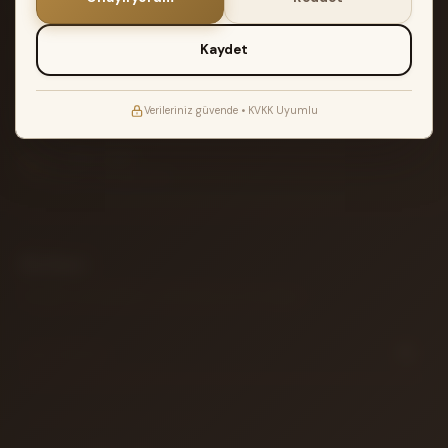
2.500₺ üzeri siparişlerde Türkiye geneli
2 YIL GARANTI
Kaydet
Müzik Reyonu garantisi ile teslimat
ATÖLYE TESTI
Verileriniz güvende • KVKK Uyumlu
Akort edilir ve kontrol edilir
14 GÜN İADE
Koşulsuz iade garantisi
Bülten
Yeni gelen enstrümanlar ve özel fırsatlar için aboneliğiniz.